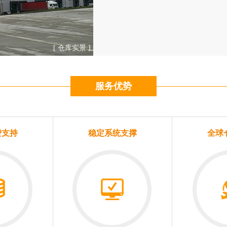
[ 仓库实景 ]
服务优势
费支持
稳定系统支撑
全球